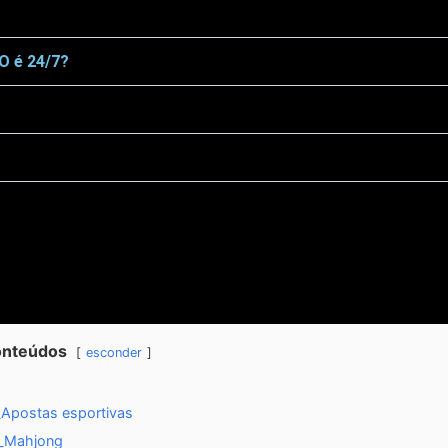
O é 24/7?
onteúdos
esconder
Apostas esportivas
_Mahjong