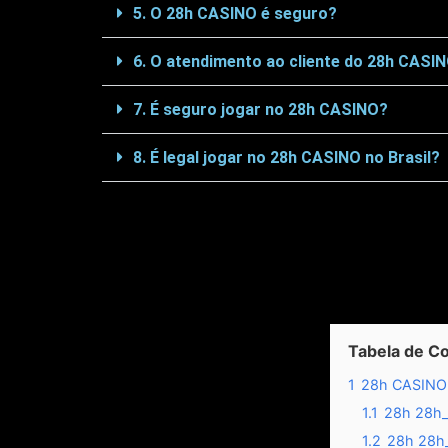
5. O 28h CASINO é seguro?
6. O atendimento ao cliente do 28h CASIN
7. É seguro jogar no 28h CASINO?
8. É legal jogar no 28h CASINO no Brasil?
Tabela de C
1
28h CASINO
1.1
28h 28h_
1.2
28h 28h