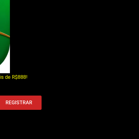
tis de R$888!
REGISTRAR