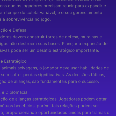
tens que os jogadores precisam reunir para expandir e
m tempo de coleta variável, e o seu gerenciamento
 a sobrevivência no jogo.
ução e Defesa
adores devem construir torres de defesa, muralhas e
migos não destroem suas bases. Planejar a expansão de
ivas pode ser um desafio estratégico importante.
e Estratégico
animais selvagens, o jogador deve usar habilidades de
sem sofrer perdas significativas. As decisões táticas,
ão de alianças, são fundamentais para o sucesso.
s e Diplomacia
ação de alianças estratégicas. Jogadores podem optar
mútuos benefícios, porém, tais relações podem ser
go, proporcionando oportunidades únicas para tramas e