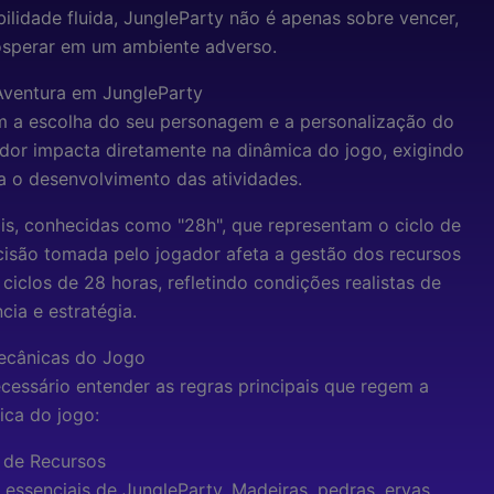
ilidade fluida, JungleParty não é apenas sobre vencer,
osperar em um ambiente adverso.
Aventura em JungleParty
m a escolha do seu personagem e a personalização do
dor impacta diretamente na dinâmica do jogo, exigindo
a o desenvolvimento das atividades.
ais, conhecidas como "28h", que representam o ciclo de
decisão tomada pelo jogador afeta a gestão dos recursos
clos de 28 horas, refletindo condições realistas de
cia e estratégia.
ecânicas do Jogo
cessário entender as regras principais que regem a
ica do jogo:
 de Recursos
essenciais de JungleParty. Madeiras, pedras, ervas