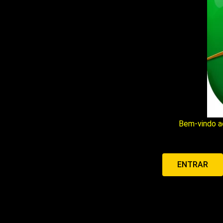
Bem-vindo ao
ENTRAR