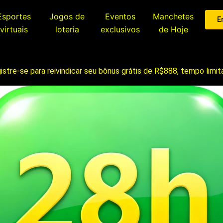
Esportes
Jogos de
Eventos
Manchetes
E
virtuais
loteria
exclusivos
de Hoje
istre-se para reivindicar seu bônus grátis de R$888, tempo limit