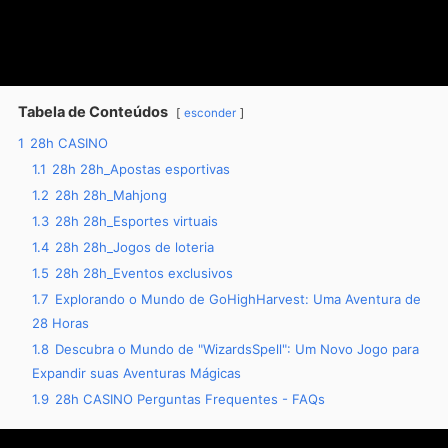
Tabela de Conteúdos
esconder
1
28h CASINO
1.1
28h 28h_Apostas esportivas
1.2
28h 28h_Mahjong
1.3
28h 28h_Esportes virtuais
1.4
28h 28h_Jogos de loteria
1.5
28h 28h_Eventos exclusivos
1.7
Explorando o Mundo de GoHighHarvest: Uma Aventura de
28 Horas
1.8
Descubra o Mundo de "WizardsSpell": Um Novo Jogo para
Expandir suas Aventuras Mágicas
1.9
28h CASINO Perguntas Frequentes - FAQs