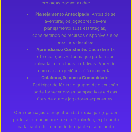
provadas podem ajudar:
Planejamento Antecipado:
Antes de se
aventurar, os jogadores devem
planejamento suas estratégias,
considerando os recursos disponíveis e os
próximos desafios.
Aprendizado Constante:
Cada derrota
oferece lições valiosas que podem ser
aplicadas em futuras tentativas. Aprender
com cada experiência é fundamental.
Colaboração com a Comunidade:
Participar de fóruns e grupos de discussão
pode fornecer novas perspectivas e dicas
úteis de outros jogadores experientes.
Com dedicação e engenhosidade, qualquer jogador
pode se tornar um mestre em GoblinRun, explorando
cada canto deste mundo intrigante e superando