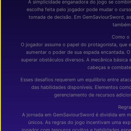
A simplicidade enganadora do jogo se combi
escolha feita pelo jogador pode mudar o curso
tomada de decisão. Em GemSaviourSword, as
também 
Como o 
O jogador assume o papel do protagonista, que e
aumentar o poder de sua espada encantada. O o
superar obstáculos diversos. A mecânica básica e
cabeças e combater
Esses desafios requerem um equilíbrio entre at
das habilidades disponíveis. Elementos como
gerenciamento de recursos adicio
Regra
A jornada em GemSaviourSword é dividida em mi
únicos. As regras do jogo incentivam uma ex
jogador com tesouros ocultos e habilidades espe