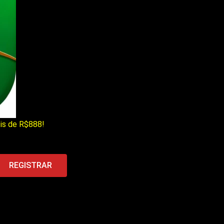
tis de R$888!
REGISTRAR