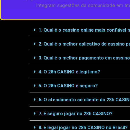
integram sugestões da comunidade em atua
1. Qual é o cassino online mais confiável 
2. Qual é o melhor aplicativo de cassino p
3. Qual é o melhor pagamento em cassino
4. O 28h CASINO é legítimo?
5. O 28h CASINO é seguro?
6. O atendimento ao cliente do 28h CASIN
7. É seguro jogar no 28h CASINO?
8. É legal jogar no 28h CASINO no Brasil?