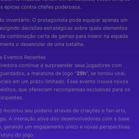
as épicas contra chefes poderosos.
 do inventário. O protagonista pode equipar apenas um
 exigindo decisões estratégicas sobre quais elementos
a da combinação certa de gemas para inserir na espada
mente o desenrolar de uma batalha.
 e Eventos Recentes
lvedora continua a surpreender seus jogadores com
guardados, a maratona de jogo "
28h
", se tornou viral,
ciais em um prazo limitado. Esse evento trouxe novos
éditos, que ofereciam recompensas exclusivas para os
icipantes.
mostrou seu poderio através de criações e fan-arts,
ogo. A interação ativa dos desenvolvedores com a base
de, gerando um engajamento único e novas perspectivas
futuro do jogo.