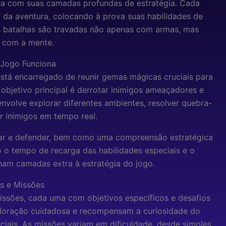
na com suas camadas profundas de estratégia. Cada
 da aventura, colocando à prova suas habilidades de
 batalhas são travadas não apenas com armas, mas
com a mente.
Jogo Funciona
stá encarregado de reunir gemas mágicas cruciais para
bjetivo principal é derrotar inimigos ameaçadores e
nvolve explorar diferentes ambientes, resolver quebra-
 inimigos em tempo real.
acar e defender, bem como uma compreensão estratégica
 o tempo de recarga das habilidades especiais e o
nam camadas extra à estratégia do jogo.
s e Missões
ssões, cada uma com objetivos específicos e desafios
ploração cuidadosa e recompensam a curiosidade do
ciais. As missões variam em dificuldade, desde simples