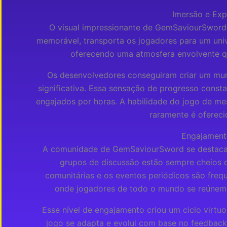
Imersão e Exp
O visual impressionante de GemSaviourSword,
memorável, transporta os jogadores para um univ
oferecendo uma atmosfera envolvente q
Os desenvolvedores conseguiram criar um mu
significativa. Essa sensação de progresso const
engajados por horas. A habilidade do jogo de me
raramente é ofereci
Engajament
A comunidade de GemSaviourSword se destaca p
grupos de discussão estão sempre cheios de
comunitárias e os eventos periódicos são fre
onde jogadores de todo o mundo se reúnem p
Esse nível de engajamento criou um ciclo virtu
jogo se adapta e evolui com base no feedbac