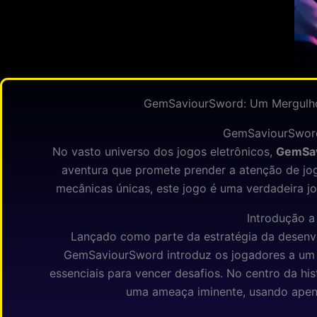
GemSaviourSword: Um Mergulho
GemSaviourSword
No vasto universo dos jogos eletrônicos,
GemSa
aventura que promete prender a atenção de jog
mecânicas únicas, este jogo é uma verdadeira jo
Introdução 
Lançado como parte da estratégia da desenvol
GemSaviourSword introduz os jogadores a um m
essenciais para vencer desafios. No centro da his
uma ameaça iminente, usando apena