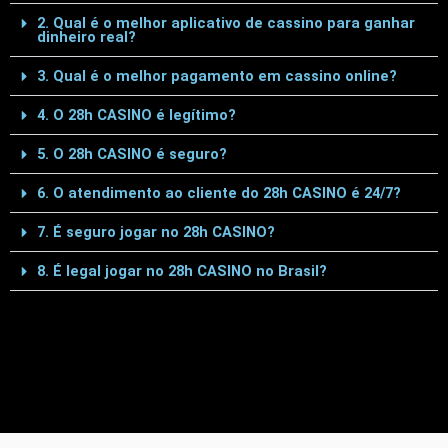
2. Qual é o melhor aplicativo de cassino para ganhar
dinheiro real?
3. Qual é o melhor pagamento em cassino online?
4. O 28h CASINO é legítimo?
5. O 28h CASINO é seguro?
6. O atendimento ao cliente do 28h CASINO é 24/7?
7. É seguro jogar no 28h CASINO?
8. É legal jogar no 28h CASINO no Brasil?