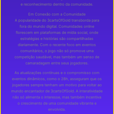
e reconhecimento dentro da comunidade.
Em Conexão com a Comunidade
A popularidade do 3cartsOfGold transborda para
fora do mundo digital. Comunidades online
florescem em plataformas de mídia social, onde
estratégias e histórias são compartilhadas
diariamente. Com o recente foco em eventos
comunitários, o jogo não só promove uma
competição saudável, mas também um senso de
camaradagem entre seus jogadores.
As atualizações contínuas e o compromisso com
eventos dinâmicos, como o 28h, asseguram que os
jogadores sempre tenham um motivo para voltar ao
mundo encantador de 3cartsOfGold. A interatividade
não só alimenta o interesse, mas também incentiva
o crescimento de uma comunidade vibrante e
envolvida.