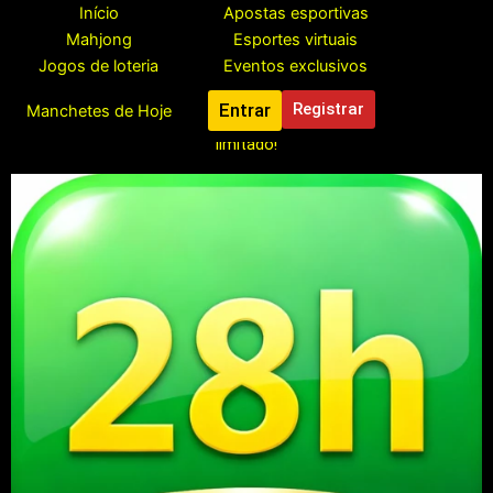
Pular
Início
Apostas esportivas
para
Mahjong
Esportes virtuais
o
Jogos de loteria
Eventos exclusivos
conteúdo
Entrar
Registrar
Manchetes de Hoje
Registre-se para reivindicar seu bônus grátis de R$888, tempo
limitado!