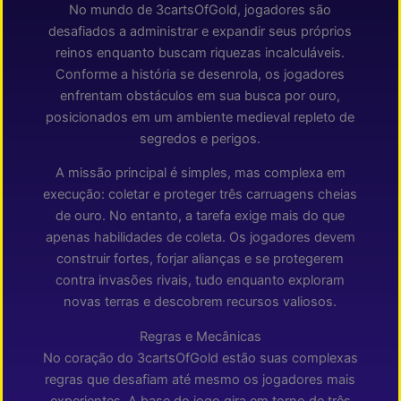
No mundo de 3cartsOfGold, jogadores são
desafiados a administrar e expandir seus próprios
reinos enquanto buscam riquezas incalculáveis.
Conforme a história se desenrola, os jogadores
enfrentam obstáculos em sua busca por ouro,
posicionados em um ambiente medieval repleto de
segredos e perigos.
A missão principal é simples, mas complexa em
execução: coletar e proteger três carruagens cheias
de ouro. No entanto, a tarefa exige mais do que
apenas habilidades de coleta. Os jogadores devem
construir fortes, forjar alianças e se protegerem
contra invasões rivais, tudo enquanto exploram
novas terras e descobrem recursos valiosos.
Regras e Mecânicas
No coração do 3cartsOfGold estão suas complexas
regras que desafiam até mesmo os jogadores mais